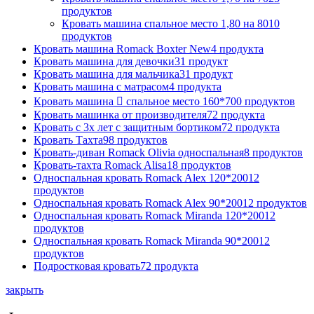
продуктов
Кровать машина спальное место 1,80 на 80
10
продуктов
Кровать машина Romack Boxter New
4 продукта
Кровать машина для девочки
31 продукт
Кровать машина для мальчика
31 продукт
Кровать машина с матрасом
4 продукта
Кровать машина  спальное место 160*70
0 продуктов
Кровать машинка от производителя
72 продукта
Кровать с 3х лет с защитным бортиком
72 продукта
Кровать Тахта
98 продуктов
Кровать-диван Romack Olivia односпальная
8 продуктов
Кровать-тахта Romack Alisa
18 продуктов
Односпальная кровать Romack Alex 120*200
12
продуктов
Односпальная кровать Romack Alex 90*200
12 продуктов
Односпальная кровать Romack Miranda 120*200
12
продуктов
Односпальная кровать Romack Miranda 90*200
12
продуктов
Подростковая кровать
72 продукта
закрыть