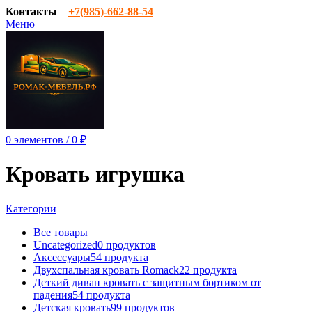
Контакты
‎+7(985)-662-88-54
Меню
0
элементов
/
0
₽
Кровать игрушка
Категории
Все
товары
Uncategorized
0 продуктов
Аксессуары
54 продукта
Двухспальная кровать Romack
22 продукта
Деткий диван кровать с защитным бортиком от
падения
54 продукта
Детская кровать
99 продуктов