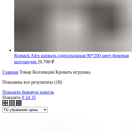
Romack Alex кровать односпальная 90*200 цвет-бежевая
шотландия
20.700
₽
Главная
Товар Коллекция
Кровать игрушка
Цены:
Показаны все результаты (18)
по
Показать боковую панель
убыванию
Показать
9
24
35