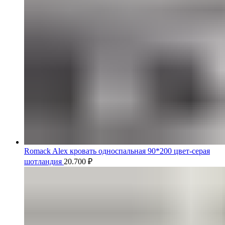
Romack Alex кровать односпальная 90*200 цвет-серая
шотландия
20.700
₽