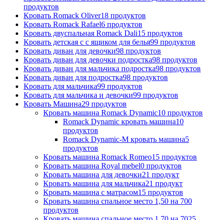
продуктов
Кровать Romack Oliver
18 продуктов
Кровать Romack Rafael
6 продуктов
Кровать двуспальная Romack Dali
15 продуктов
Кровать детская с с ящиком для белья
99 продуктов
Кровать диван для девочки
98 продуктов
Кровать диван для девочки подростка
98 продуктов
Кровать диван для мальчика подростка
98 продуктов
Кровать диван для подростка
98 продуктов
Кровать для мальчика
99 продуктов
Кровать для мальчика и девочки
99 продуктов
Кровать Машина
29 продуктов
Кровать машина Romack Dynamic
10 продуктов
Romack Dynamic кровать машина
10
продуктов
Romack Dynamic-M кровать машина
5
продуктов
Кровать машина Romack Romeo
15 продуктов
Кровать машина Royal mebel
0 продуктов
Кровать машина для девочки
21 продукт
Кровать машина для мальчика
21 продукт
Кровать машина с матрасом
15 продуктов
Кровать машина спальное место 1,50 на 70
0
продуктов
Кровать машина спальное место 1,70 на 70
25