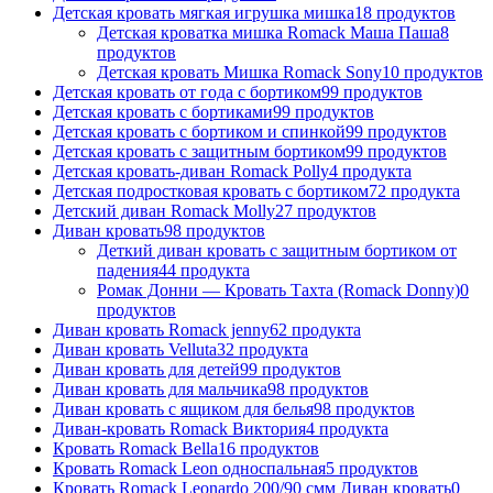
Детская кровать мягкая игрушка мишка
18 продуктов
Детская кроватка мишка Romack Маша Паша
8
продуктов
Детская кровать Мишка Romack Sony
10 продуктов
Детская кровать от года с бортиком
99 продуктов
Детская кровать с бортиками
99 продуктов
Детская кровать с бортиком и спинкой
99 продуктов
Детская кровать с защитным бортиком
99 продуктов
Детская кровать-диван Romack Polly
4 продукта
Детская подростковая кровать с бортиком
72 продукта
Детский диван Romack Molly
27 продуктов
Диван кровать
98 продуктов
Деткий диван кровать с защитным бортиком от
падения
44 продукта
Ромак Донни — Кровать Тахта (Romack Donny)
0
продуктов
Диван кровать Romack jenny
62 продукта
Диван кровать Velluta
32 продукта
Диван кровать для детей
99 продуктов
Диван кровать для мальчика
98 продуктов
Диван кровать с ящиком для белья
98 продуктов
Диван-кровать Romack Виктория
4 продукта
Кровать Romack Bella
16 продуктов
Кровать Romack Leon односпальная
5 продуктов
Кровать Romack Leonardo 200/90 смм Диван кровать
0