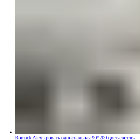
Romack Alex кровать односпальная 90*200 цвет-светло-