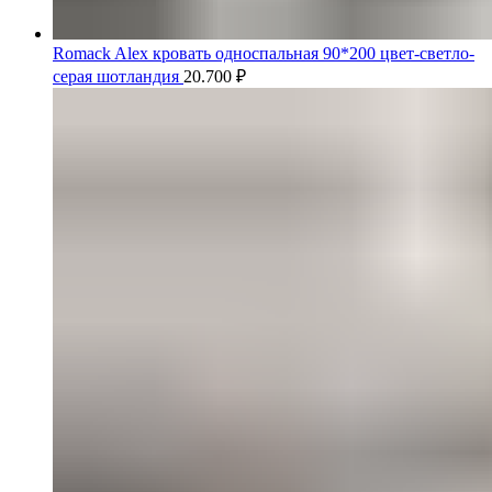
Romack Alex кровать односпальная 90*200 цвет-светло-
серая шотландия
20.700
₽