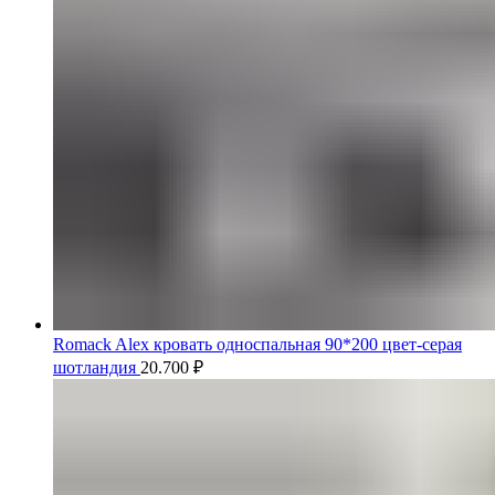
Romack Alex кровать односпальная 90*200 цвет-серая
шотландия
20.700
₽