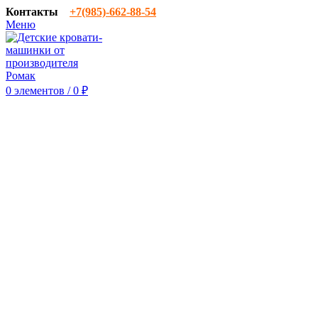
Контакты
‎+7(985)-662-88-54
Меню
0
элементов
/
0
₽