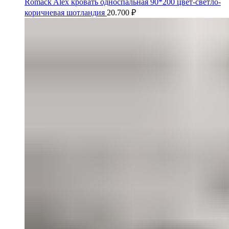
Romack Alex кровать односпальная 90*200 цвет-светло-
коричневая шотландия
20.700
₽