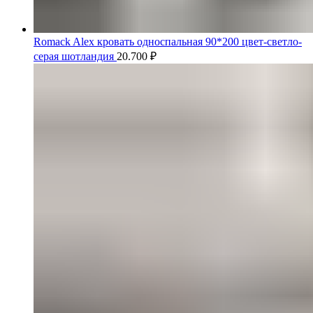
Romack Alex кровать односпальная 90*200 цвет-светло-
серая шотландия
20.700
₽