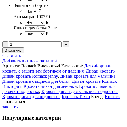
Защитный бортик
₽
Эко матрас 160*70
₽
Ящики для белья 2 шт
₽
Количество
товара
В корзину
Диван-
Сравнить
кровать
Добавить в список желаний
Romack
Артикул:
Romack Виктория-4
Категорий:
Деткий диван
Виктория
кровать с защитным бортиком от падения
,
Диван кровать
,
Диван кровать Romack jenny
,
Диван кровать для мальчика
,
Диван кровать с ящиком для белья
,
Диван-кровать Romack
Виктория
,
Кровать диван для девочки
,
Кровать диван для
девочки подростка
,
Кровать диван для мальчика подростка
,
Кровать диван для подростка
,
Кровать Тахта
Бренд:
Romack
Поделиться
закрыть
Популярные категории